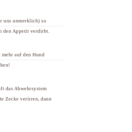
ür uns unmerklich) so
 den Appetit verdirbt.
ht mehr auf den Hund
chen!
aft das Abwehrsystem
erte Zecke verirren, dann