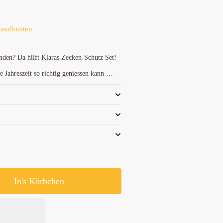
sandkosten
nden? Da hilft Klaras Zecken-Schutz Set!
e Jahreszeit so richtig geniessen kann …
In's Körbchen