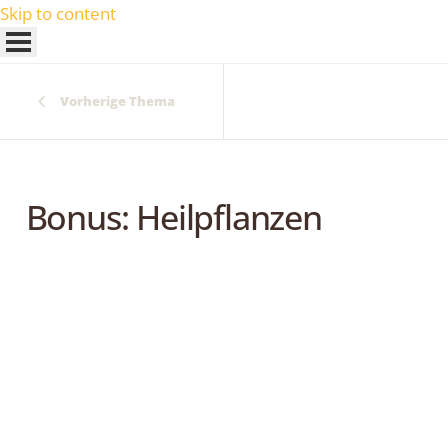
Skip to content
Vorherige Thema
Bonus: Heilpflanzen