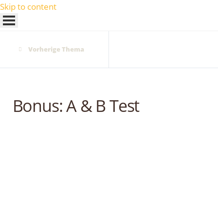
Skip to content
Vorherige Thema
Bonus: A & B Test